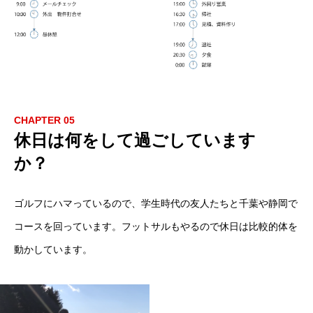
新卒採用
CHAPTER 05
キャリア採用
休日は何をして過ごしています
インターンシップ
か？
仕事を知る
ゴルフにハマっているので、学生時代の友人たちと千葉や静岡で
社員インタビュー
コースを回っています。フットサルもやるので休日は比較的体を
動かしています。
採用担当からのメッセージ
働く環境と制度