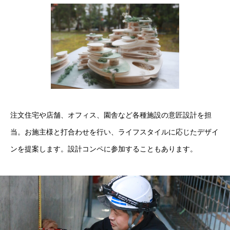
新卒採用
キャリア採用
インターンシップ
仕事を知る
注文住宅や店舗、オフィス、園舎など各種施設の意匠設計を担
社員インタビュー
当。お施主様と打合わせを行い、ライフスタイルに応じたデザイ
採用担当からのメッセージ
ンを提案します。設計コンペに参加することもあります。
働く環境と制度
お問い合わせ